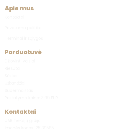
Apie mus
Kontaktai
Privatumo politika
Terminai ir sąlygos
Parduotuvė
Džiovinti vaisiai
Riešutai
Sėklos
Užkandžiai
Supermaistas
Pristatymo kaina: 3.99 EUR
Kontaktai
UAB Tiekėjų gildija
Įmonės kodas 125139585