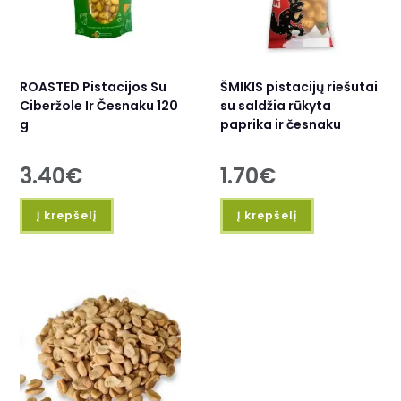
ROASTED Pistacijos Su
ŠMIKIS pistacijų riešutai
Ciberžole Ir Česnaku 120
su saldžia rūkyta
g
paprika ir česnaku
3.40
€
1.70
€
Į krepšelį
Į krepšelį