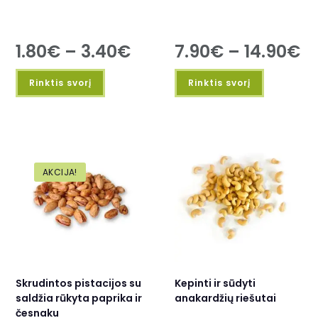
1.80
€
–
3.40
€
7.90
€
–
14.90
€
Rinktis svorį
Rinktis svorį
AKCIJA!
Skrudintos pistacijos su
Kepinti ir sūdyti
saldžia rūkyta paprika ir
anakardžių riešutai
česnaku