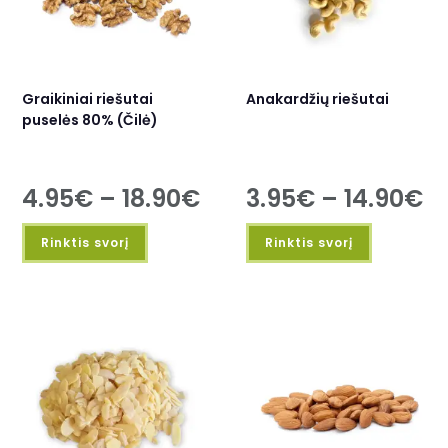
Graikiniai riešutai
Anakardžių riešutai
puselės 80% (Čilė)
4.95
€
–
18.90
€
3.95
€
–
14.90
€
Rinktis svorį
Rinktis svorį