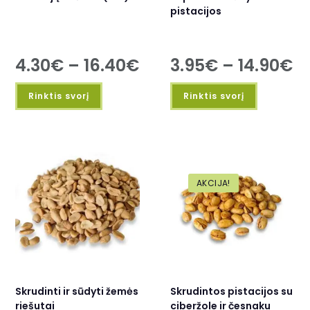
pistacijos
4.30
€
–
16.40
€
3.95
€
–
14.90
€
Rinktis svorį
Rinktis svorį
AKCIJA!
Skrudinti ir sūdyti žemės
Skrudintos pistacijos su
riešutai
ciberžole ir česnaku