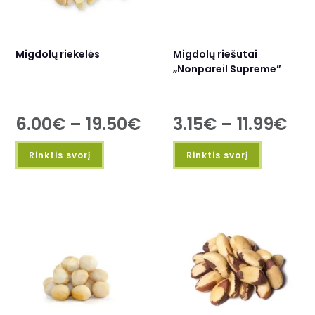
Migdolų riekelės
Migdolų riešutai
„Nonpareil Supreme”
6.00
€
–
19.50
€
3.15
€
–
11.99
€
Rinktis svorį
Rinktis svorį