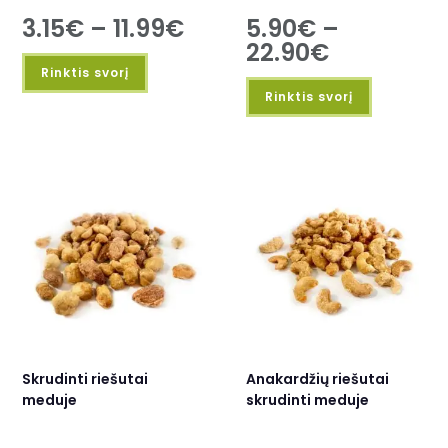
3.15
€
–
11.99
€
5.90
€
–
22.90
€
Rinktis svorį
Rinktis svorį
Skrudinti riešutai
Anakardžių riešutai
meduje
skrudinti meduje