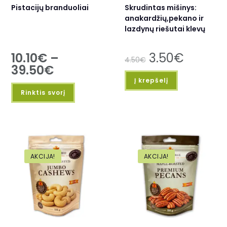
Pistacijų branduoliai
Skrudintas mišinys:
anakardžių,pekano ir
lazdynų riešutai klevų
sirupo plutelėje 100g
10.10
€
–
3.50
€
4.50
€
39.50
€
Į krepšelį
Rinktis svorį
AKCIJA!
AKCIJA!