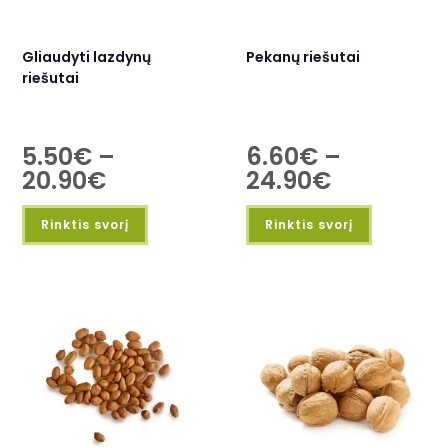
Gliaudyti lazdynų
Pekanų riešutai
riešutai
5.50
€
–
6.60
€
–
20.90
€
24.90
€
Rinktis svorį
Rinktis svorį