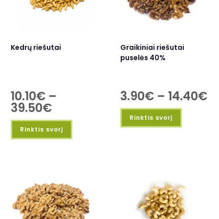
Kedrų riešutai
Graikiniai riešutai
puselės 40%
10.10
€
–
3.90
€
–
14.40
€
39.50
€
Rinktis svorį
Rinktis svorį