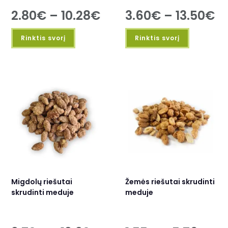
2.80
€
–
10.28
€
3.60
€
–
13.50
€
Rinktis svorį
Rinktis svorį
Migdolų riešutai
Žemės riešutai skrudinti
skrudinti meduje
meduje