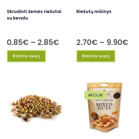
Skrudinti žemės riešutai
Riešutų mišinys
su kevalu
0.85
€
–
2.85
€
2.70
€
–
9.90
€
Rinktis svorį
Rinktis svorį
AKCIJA!