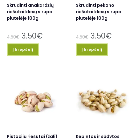
Skrudinti anakardžių
Skrudinti pekano
riešutai klevų sirupo
riešutai klevų sirupo
plutelėje 100g
plutelėje 100g
3.50
€
3.50
€
4.50
€
4.50
€
Į krepšelį
Į krepšelį
Pistacijų riešutai (žali)
Kepintos ir sūdytos