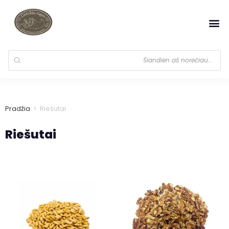
Pradžia
>
Riešutai
Riešutai