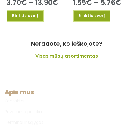
3.70
€
–
13.90
€
1.55
€
–
5.76
€
Rinktis svorį
Rinktis svorį
Neradote, ko ieškojote?
Visas mūsų asortimentas
Apie mus
Kontaktai
Privatumo politika
Terminai ir sąlygos