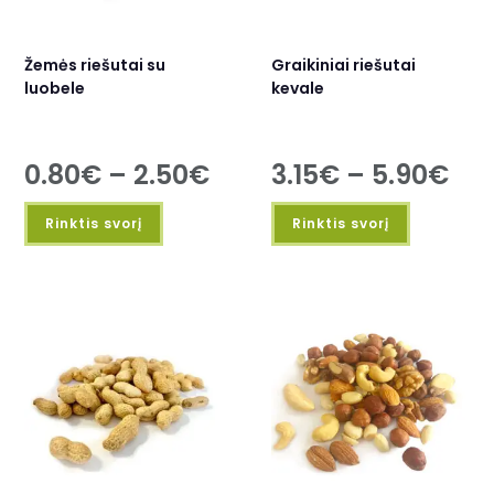
Žemės riešutai su
Graikiniai riešutai
luobele
kevale
0.80
€
–
2.50
€
3.15
€
–
5.90
€
Rinktis svorį
Rinktis svorį