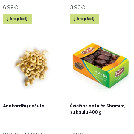
6.99
€
3.90
€
Į krepšelį
Į krepšelį
Anakardžių riešutai
Šviežios datulės Shamim,
su kaulu 400 g