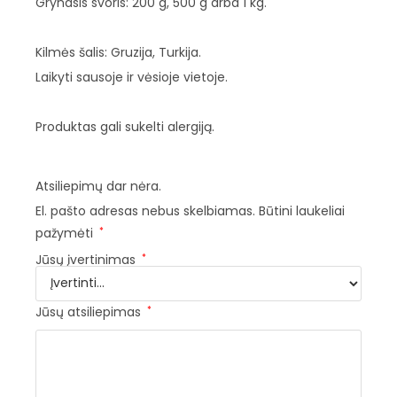
Grynasis svoris: 200 g, 500 g arba 1 kg.
Kilmės šalis: Gruzija, Turkija.
Laikyti sausoje ir vėsioje vietoje.
Produktas gali sukelti alergiją.
Atsiliepimų dar nėra.
El. pašto adresas nebus skelbiamas.
Būtini laukeliai
pažymėti
*
Jūsų įvertinimas
*
Jūsų atsiliepimas
*