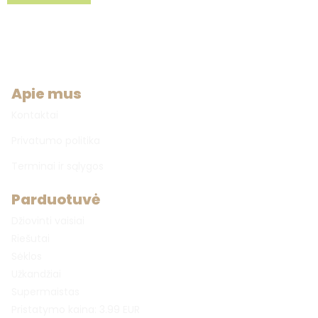
Apie mus
Kontaktai
Privatumo politika
Terminai ir sąlygos
Parduotuvė
Džiovinti vaisiai
Riešutai
Sėklos
Užkandžiai
Supermaistas
Pristatymo kaina: 3.99 EUR