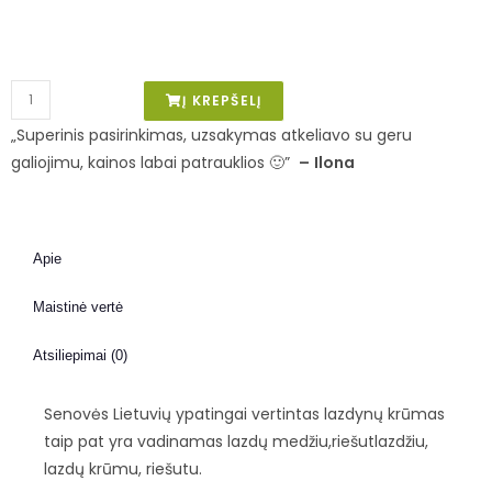
Į KREPŠELĮ
„Superinis pasirinkimas, uzsakymas atkeliavo su geru
galiojimu, kainos labai patrauklios 🙂”
–
Ilona
Apie
Maistinė vertė
Atsiliepimai (0)
Senovės Lietuvių ypatingai vertintas lazdynų krūmas
taip pat yra vadinamas lazdų medžiu,riešutlazdžiu,
lazdų krūmu, riešutu.