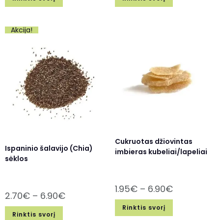
Akcija!
Cukruotas džiovintas
Ispaninio šalavijo (Chia)
imbieras kubeliai/lapeliai
sėklos
1.95
€
–
6.90
€
2.70
€
–
6.90
€
Rinktis svorį
Rinktis svorį