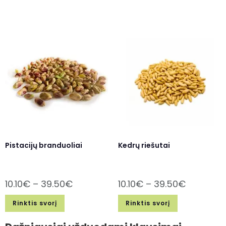
Pistacijų branduoliai
Kedrų riešutai
10.10
€
–
39.50
€
10.10
€
–
39.50
€
Rinktis svorį
Rinktis svorį