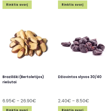
Rinktis svorį
Rinktis svorį
Braziliški (Bertoletijos)
Džiovintos slyvos 30/40
riešutai
6.95
€
–
26.90
€
2.40
€
–
8.50
€
Rinktis svorį
Rinktis svorį