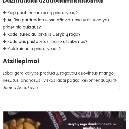
Dažniausiai užduodami klausimai
Kaip gauti nemokamą pristatymą?
Ar jūsų parduodamuose džiovintuose vaisiuose yra
pridėtinio cukraus?
Kodėl turėčiau pirkti iš Gėrybių rago?
Kada bus pristatytas mano užsakymas?
Kiek kainuoja pristatymas?
Atsiliepimai
Labai gera kokybe produktų, ragavau džiovintus mango,
P
riešutus, ananasus . viskas labai patiko. Rekomenduoju 👌
t
Janina Ancukevič
D
d
E