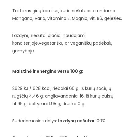
Tai tikras girių karalius, kurio riešutuose randama
Mangano, Vario, vitamino E, Magnio, vit. B6, geležies.
Lazdynų riešutai plačiai naudojami
konditerijoje,vegetariškų ar veganiškų patiekalų
gamyboje.
Maistinė ir energinė vertė 100 g:
2629 kJ / 628 kcal, riebalai 60 g, iš kurių sočiųjų
rugščių 4.46 g, angliavandeniai 16, iš kurių cukrų
14.95 g, baltymai 1.95 g, druska 0 g.
Sudedamosios dalys:
lazdynų riešutai
100%.