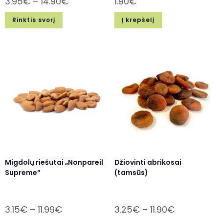
3.95
€
–
14.90
€
1.90
€
Rinktis svorį
Į krepšelį
Migdolų riešutai „Nonpareil
Džiovinti abrikosai
Supreme”
(tamsūs)
3.15
€
–
11.99
€
3.25
€
–
11.90
€