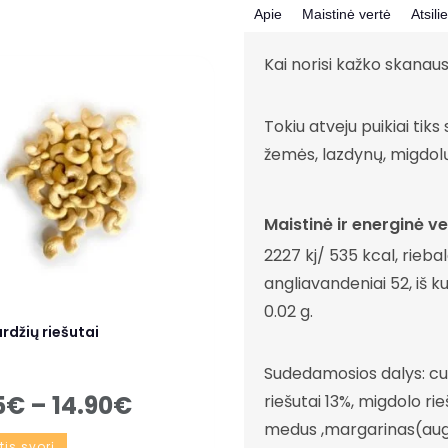
Apie
Maistinė vertė
Atsili
Kai norisi kažko skanau
Tokiu atveju puikiai tiks
žemės, lazdynų, migdolų
Maistinė ir energinė ve
2227 kj/ 535 kcal, riebala
angliavandeniai 52, iš k
0.02 g.
rdžių riešutai
Sudedamosios dalys: cuk
5
€
–
14.90
€
riešutai 13%, migdolo rie
medus ,margarinas(augal
tis svorį