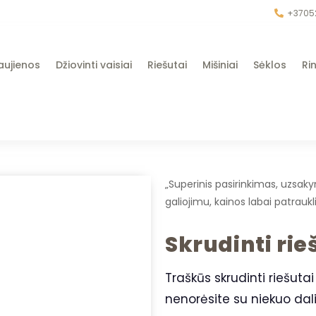
+3705
aujienos
Džiovinti vaisiai
Riešutai
Mišiniai
Sėklos
Rin
„Superinis pasirinkimas, uzsak
galiojimu, kainos labai patrauk
Skrudinti ri
Traškūs skrudinti riešuta
nenorėsite su niekuo dali