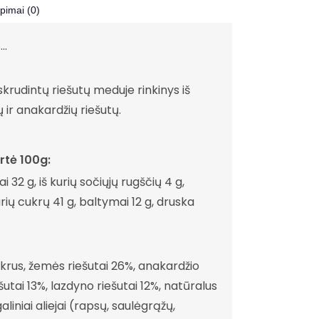
epimai (0)
s…
 skrudintų riešutų meduje rinkinys iš
 ir anakardžių riešutų.
rtė 100g:
i 32 g, iš kurių sočiųjų rugščių 4 g,
urių cukrų 41 g, baltymai 12 g, druska
rus, žemės riešutai 26%, anakardžio
šutai 13%, lazdyno riešutai 12%, natūralus
iniai aliejai (rapsų, saulėgrąžų,