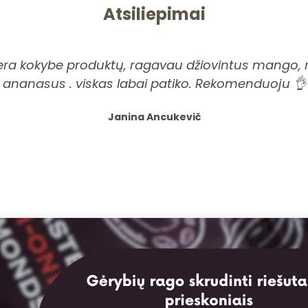
Atsiliepimai
era kokybe produktų, ragavau džiovintus mango, r
ananasus . viskas labai patiko. Rekomenduoju 👌
Janina Ancukevič