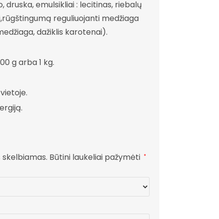
druska, emulsikliai : lecitinas, riebalų
i,rūgštingumą reguliuojanti medžiaga
 medžiaga, dažiklis karotenai).
500 g arba 1 kg.
 vietoje.
ergiją.
s skelbiamas.
Būtini laukeliai pažymėti
*