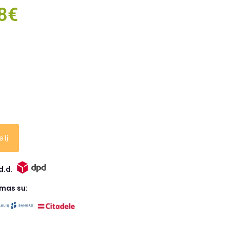
8
€
elį
d.d.
ymas su: