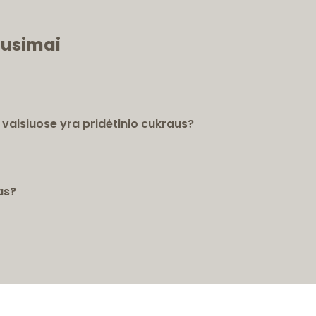
ausimai
aisiuose yra pridėtinio cukraus?
as?