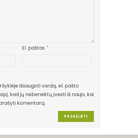
El. paštas
*
šyklėje išsaugoti vardą, el. pašto
pį, kad jų nebereiktų įvesti iš naujo, kai
parašyti komentarą.