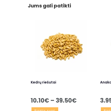
Jums gali patikti
Kedrų riešutai
Anaka
10.10
€
–
39.50
€
3.9
Rinktis svorį
Rink