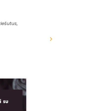
iešutus,
Pirmą kartą pasinaudojau proga įsigyt
tikrai supakuota kokybiškai, skanus, tr
Didelis ačiū už nesusipratimo sprendimą i
gavau skania dovane
Edgaras Čepulkovsk