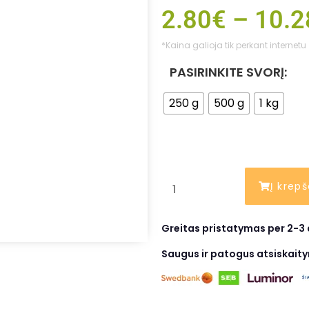
2.80
€
–
10.2
*Kaina galioja tik perkant internetu
PASIRINKITE SVORĮ:
250 g
500 g
1 kg
Į krepš
Greitas pristatymas per 2-3 
Saugus ir patogus atsiskait