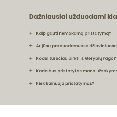
Dažniausiai užduodami kl
Kaip gauti nemokamą pristatymą?
Ar jūsų parduodamuose džiovintuose v
Kodėl turėčiau pirkti iš Gėrybių rago?
Kada bus pristatytas mano užsakym
Kiek kainuoja pristatymas?