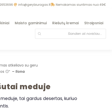
2653696
info@gerybiuragas.lt
Nemokamas siuntimas nuo 49€
kiniai
Maisto gaminimui
Riešutų kremai
Straipsniai
ymas atkeliavo su geru
lios 🙂”
–
Ilona
ešutai meduje
i meduje, tai gardus desertas, kuriuo
ntis.