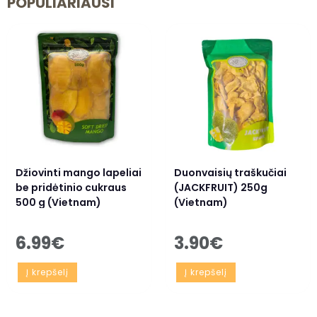
POPULIARIAUSI
Džiovinti mango lapeliai
Duonvaisių traškučiai
be pridėtinio cukraus
(JACKFRUIT) 250g
500 g (Vietnam)
(Vietnam)
6.99
€
3.90
€
Į krepšelį
Į krepšelį