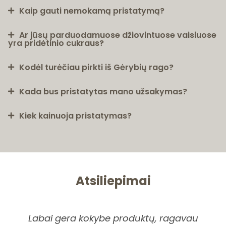
Kaip gauti nemokamą pristatymą?
Ar jūsų parduodamuose džiovintuose vaisiuose
yra pridėtinio cukraus?
Kodėl turėčiau pirkti iš Gėrybių rago?
Kada bus pristatytas mano užsakymas?
Kiek kainuoja pristatymas?
Atsiliepimai
Labai gera kokybe produktų, ragavau
Pi