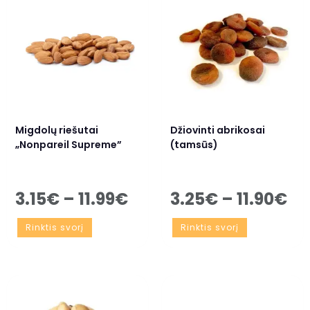
Migdolų riešutai
Džiovinti abrikosai
„Nonpareil Supreme”
(tamsūs)
3.15
€
–
11.99
€
3.25
€
–
11.90
€
Rinktis svorį
Rinktis svorį