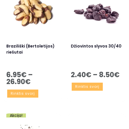
Braziliški (Bertoletijos)
Džiovintos slyvos 30/40
riešutai
6.95
€
–
2.40
€
–
8.50
€
26.90
€
Rinktis svorį
Rinktis svorį
Akcija!