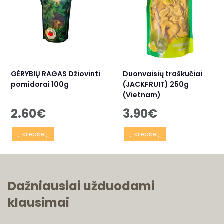
GĖRYBIŲ RAGAS Džiovinti
Duonvaisių traškučiai
pomidorai 100g
(JACKFRUIT) 250g
(Vietnam)
2.60
€
3.90
€
Į krepšelį
Į krepšelį
Dažniausiai užduodami
klausimai