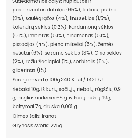
Sudedamosios dalys: nuplautos ir
pasterizuotos datulės (65%), kokosų pudra
(2%), saulėgrąžos (4%), linų sėklos (1,5%),
kalendrų sėklos (0,2%), kardamonų sėklos
(0,1%), imbieras (0,1%), cinamonas (0,1%),
pistacijos (4%), pieno milteliai (5%), žemės
riešutai (6%), sezamo sėklos (3%), Chia sėklos
(2%), rožių žiedlapiai (1%), sorbitolis (5%),
glicerinas (1%).
Energinė vertė 100g:340 Kcal / 1421 kJ
riebalai 10g, iš kurių sočiųjų riebalų rūgščių 0,9
g, angliavandeniai 65 g, iš kurių cukrų 39g,
baltymai 7g, druska 0,001 g
Kilmės šalis: Iranas
Grynasis svoris: 225g.