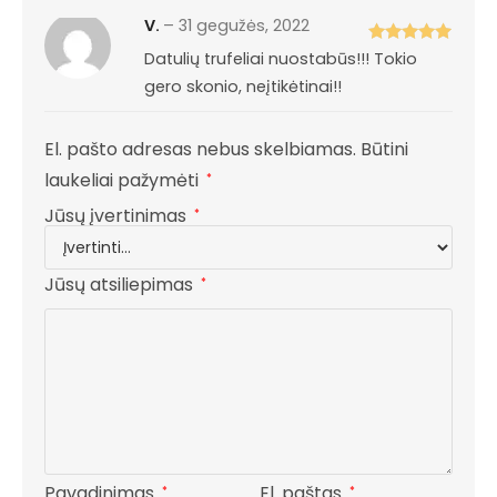
V.
–
31 gegužės, 2022
Įvertinimas
Datulių trufeliai nuostabūs!!! Tokio
:
5
iš 5
gero skonio, neįtikėtinai!!
El. pašto adresas nebus skelbiamas.
Būtini
laukeliai pažymėti
*
Jūsų įvertinimas
*
Jūsų atsiliepimas
*
Pavadinimas
El. paštas
*
*