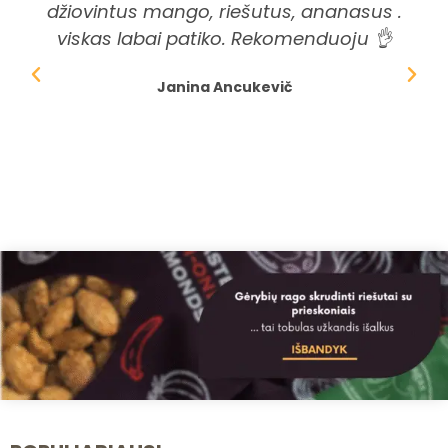
džiovintus mango, riešutus, ananasus .
ši
viskas labai patiko. Rekomenduoju 👌
dė
Janina Ancukevič
spr