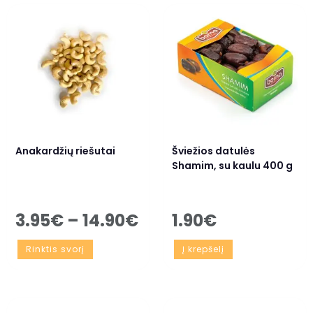
Anakardžių riešutai
Šviežios datulės
Shamim, su kaulu 400 g
3.95
€
–
14.90
€
1.90
€
Rinktis svorį
Į krepšelį