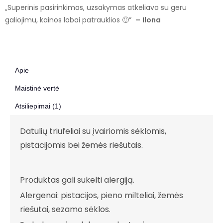
„Superinis pasirinkimas, uzsakymas atkeliavo su geru
galiojimu, kainos labai patrauklios 🙂”
–
Ilona
Apie
Maistinė vertė
Atsiliepimai (1)
Datulių triufeliai su įvairiomis sėklomis,
pistacijomis bei žemės riešutais.
Produktas gali sukelti alergiją.
Alergenai: pistacijos, pieno milteliai, žemės
riešutai, sezamo sėklos.