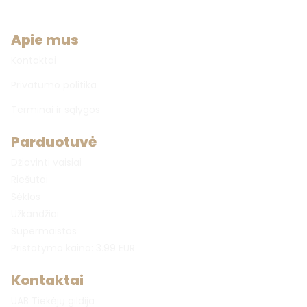
Apie mus
Kontaktai
Privatumo politika
Terminai ir sąlygos
Parduotuvė
Džiovinti vaisiai
Riešutai
Sėklos
Užkandžiai
Supermaistas
Pristatymo kaina: 3.99 EUR
Kontaktai
UAB Tiekėjų gildija