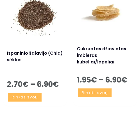
Cukruotas džiovintas
Ispaninio šalavijo (Chia)
imbieras
sėklos
kubeliai/lapeliai
1.95
€
–
6.90
€
2.70
€
–
6.90
€
Rinktis svorį
Rinktis svorį