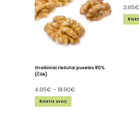
3.95
Rinkt
Graikiniai riešutai puselės 80%
(Čilė)
4.95
€
–
18.90
€
Rinktis svorį