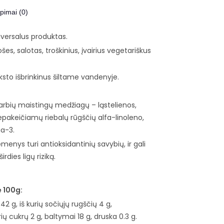
epimai (0)
iversalus produktas.
es, salotas, troškinius, įvairius vegetariškus
ksto išbrinkinus šiltame vandenyje.
arbių maistingų medžiagų – ląstelienos,
pakeičiamų riebalų rūgščių alfa-linoleno,
a-3.
menys turi antioksidantinių savybių, ir gali
irdies ligų riziką.
ė 100g:
 42 g, iš kurių sočiųjų rugščių 4 g,
ių cukrų 2 g, baltymai 18 g, druska 0.3 g.