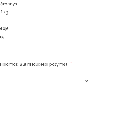
 sėmenys.
1 kg.
etoje.
iją
kelbiamas.
Būtini laukeliai pažymėti
*