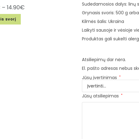
Sudedamosios dalys: linų
€
–
14.90
€
Grynasis svoris: 500 g arba 
is svorį
Kilmės šalis: Ukraina
Laikyti sausoje ir vėsioje vi
Produktas gali sukelti alerg
Atsiliepimų dar nėra.
El. pašto adresas nebus s
Jūsų įvertinimas
*
Jūsų atsiliepimas
*