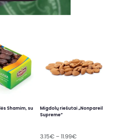
lės Shamim, su
Migdolų riešutai „Nonpareil
Supreme”
3.15
€
–
11.99
€