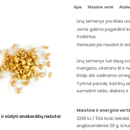
Apie
Maistinė vertė
Atsili
Linų sėmenys yra išties un
Jomis galima pagardinti koš
troškinius.
Geriausia jas naudoti iš an
Linų sėmenys turi daug sv
mangano, vitamino B1 ir ne
kitaip dar vadinamo omeg
Tyrimai parodė, kad linų sė
sumažinti vėžio, diabeto ir š
Maistinė ir energinė vert
 ir sūdyti anakardžių riešutai
2236 kJ / 534 kcal, riebalai
angliavandeniai 29 g, iš kur