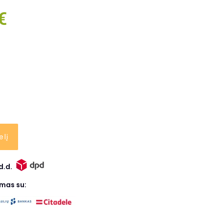
€
elį
d.d.
ymas su: