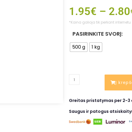
1.95
€
–
2.80
*Kaina galioja tik perkant internetu
PASIRINKITE SVORĮ:
500 g
1 kg
Į krepš
Greitas pristatymas per 2-3 
Saugus ir patogus atsiskait