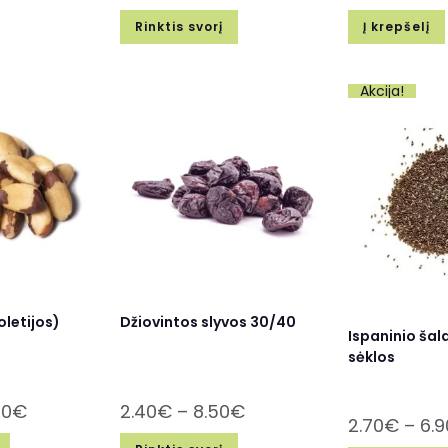
Rinktis svorį
Į krepšelį
Akcija!
oletijos)
Džiovintos slyvos 30/40
Ispaninio šal
sėklos
90
€
2.40
€
–
8.50
€
2.70
€
–
6.9