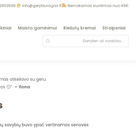
2653696
info@gerybiuragas.lt
Nemokamas siuntimas nuo 49€
kiniai
Maisto gaminimui
Riešutų kremai
Straipsniai
ymas atkeliavo su geru
lios 🙂”
–
Ilona
s
nių savybių buvo ypač vertinamos senovės