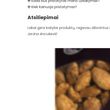
Kada bus pristatytas mano užsakymas?
Kiek kainuoja pristatymas?
Atsiliepimai
Labai gera kokybe produktų, ragavau džiovintus 
Janina Ancukevič