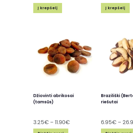
Į krepšelį
Į krepšelį
Džiovinti abrikosai
Braziliški (Bert
(tamsūs)
riešutai
3.25
€
–
11.90
€
6.95
€
–
26.