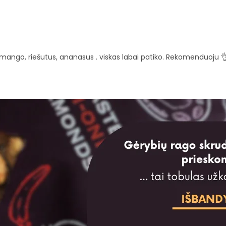
mango, riešutus, ananasus . viskas labai patiko. Rekomenduoju 