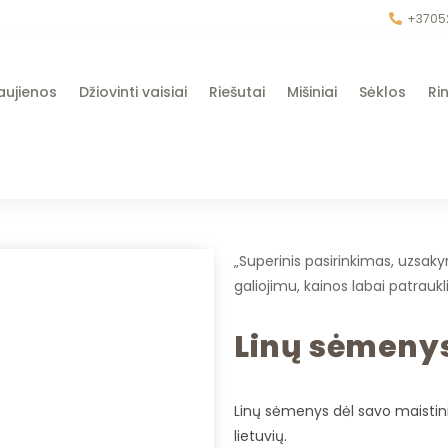
+3705
aujienos
Džiovinti vaisiai
Riešutai
Mišiniai
Sėklos
Rin
„Superinis pasirinkimas, uzsak
galiojimu, kainos labai patrauk
Linų sėmeny
Linų sėmenys dėl savo maisti
lietuvių.