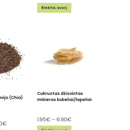
Rinktis svorį
Cukruotas džiovintas
avijo (Chia)
imbieras kubeliai/lapeliai
1.95
€
–
6.90
€
0
€