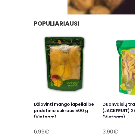
POPULIARIAUSI
Džiovinti mango lapeliai be
Duonvaisių tra
pridėtinio cukraus 500 g
(JACKFRUIT) 2
(Vietnam)
(Vietnam)
6.99
€
3.90
€