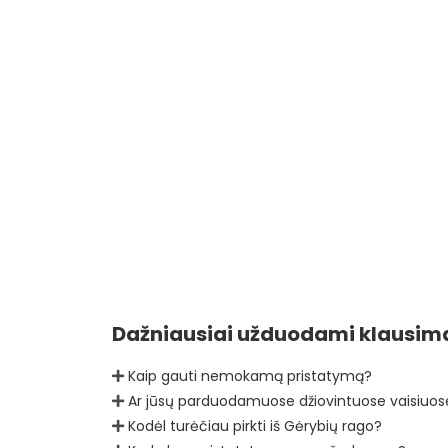
Dažniausiai užduodami klausim
Kaip gauti nemokamą pristatymą?
Ar jūsų parduodamuose džiovintuose vaisiuose
Kodėl turėčiau pirkti iš Gėrybių rago?