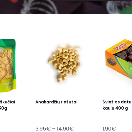
škučiai
Anakardžių riešutai
Šviežios datu
50g
kaulu 400 g
3.95
€
–
14.90
€
1.90
€