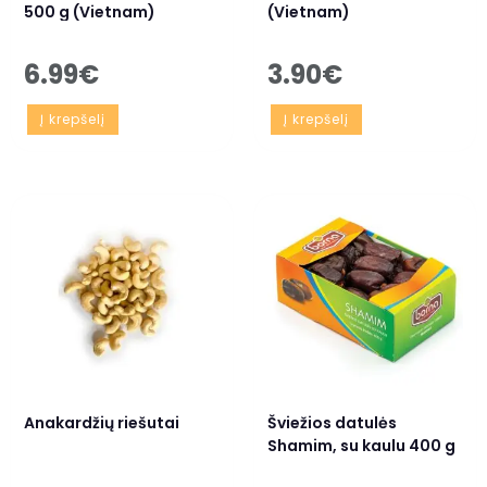
500 g (Vietnam)
(Vietnam)
6.99
€
3.90
€
Į krepšelį
Į krepšelį
Anakardžių riešutai
Šviežios datulės
Shamim, su kaulu 400 g