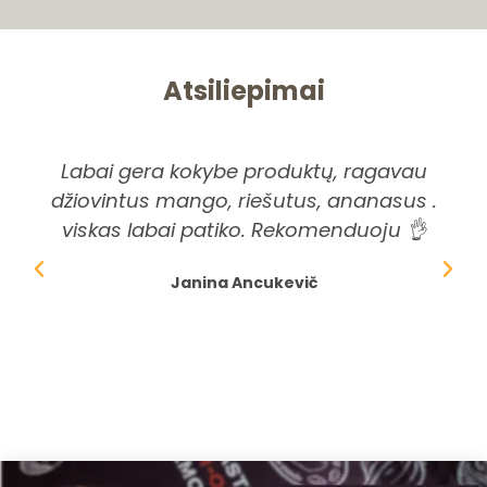
Atsiliepimai
Labai gera kokybe produktų, ragavau
Pi
džiovintus mango, riešutus, ananasus .
ši
viskas labai patiko. Rekomenduoju 👌
dė
Janina Ancukevič
spr