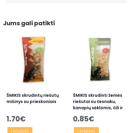
Jums gali patikti
ŠMIKIS skrudintų riešutų
ŠMIKIS skrudinti žemės
mišinys su prieskoniais
riešutai su česnaku,
kanapių sėklomis, čili ir
juodaisiais pipirais
1.70
€
0.85
€
Į krepšelį
Į krepšelį