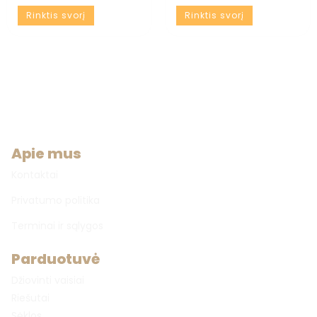
Rinktis svorį
Rinktis svorį
Apie mus
Kontaktai
Privatumo politika
Terminai ir sąlygos
Parduotuvė
Džiovinti vaisiai
Riešutai
Sėklos