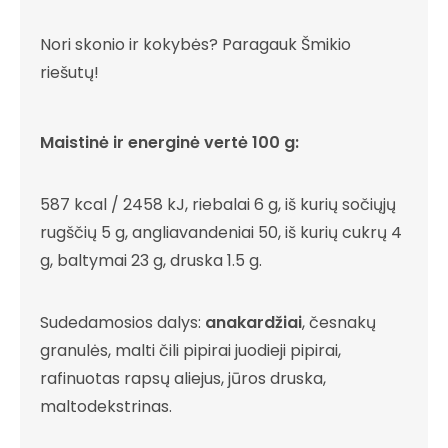
Nori skonio ir kokybės? Paragauk Šmikio
riešutų!
Maistinė ir energinė vertė 100 g:
587 kcal / 2458 kJ, riebalai 6 g, iš kurių sočiųjų
rugščių 5 g, angliavandeniai 50, iš kurių cukrų 4
g, baltymai 23 g, druska 1.5 g.
Sudedamosios dalys:
anakardžiai
, česnakų
granulės, malti čili pipirai juodieji pipirai,
rafinuotas rapsų aliejus, jūros druska,
maltodekstrinas.