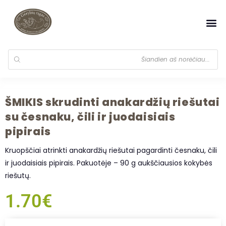
ŠMIKIS skrudinti anakardžių riešutai
su česnaku, čili ir juodaisiais
pipirais
Kruopščiai atrinkti anakardžių riešutai pagardinti česnaku, čili
ir juodaisiais pipirais. Pakuotėje – 90 g aukščiausios kokybės
riešutų.
1.70
€