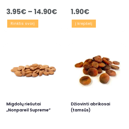
3.95
€
–
14.90
€
1.90
€
Rinktis svorį
Į krepšelį
Migdolų riešutai
Džiovinti abrikosai
„Nonpareil Supreme”
(tamsūs)