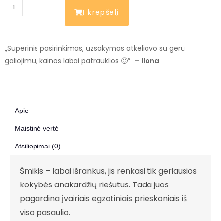
Į krepšelį
„Superinis pasirinkimas, uzsakymas atkeliavo su geru
galiojimu, kainos labai patrauklios 🙂”
–
Ilona
Apie
Maistinė vertė
Atsiliepimai (0)
Šmikis – labai išrankus, jis renkasi tik geriausios
kokybės anakardžių riešutus. Tada juos
pagardina įvairiais egzotiniais prieskoniais iš
viso pasaulio.