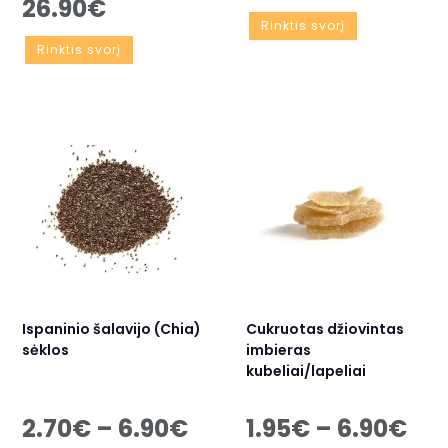
26.90
€
Rinktis svorį
Rinktis svorį
Ispaninio šalavijo (Chia)
Cukruotas džiovintas
sėklos
imbieras
kubeliai/lapeliai
2.70
€
–
6.90
€
1.95
€
–
6.90
€