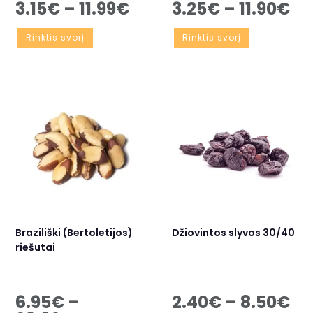
3.15
€
–
11.99
€
3.25
€
–
11.90
€
Rinktis svorį
Rinktis svorį
Braziliški (Bertoletijos)
Džiovintos slyvos 30/40
riešutai
6.95
€
–
2.40
€
–
8.50
€