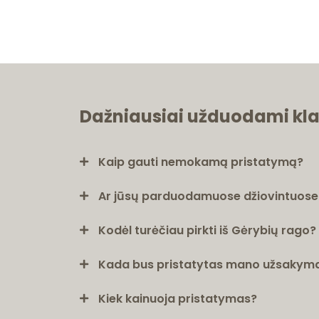
Dažniausiai užduodami kl
Kaip gauti nemokamą pristatymą?
Ar jūsų parduodamuose džiovintuose v
Kodėl turėčiau pirkti iš Gėrybių rago?
Kada bus pristatytas mano užsakym
Kiek kainuoja pristatymas?