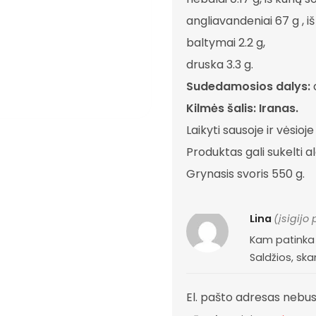
angliavandeniai 67 g , iš
baltymai 2.2 g,
druska 3.3 g.
Sudedamosios dalys:
Kilmės šalis: Iranas.
Laikyti sausoje ir vėsioje
Produktas gali sukelti al
Grynasis svoris 550 g.
Lina
(įsigijo
Kam patinka 
Saldžios, ska
El. pašto adresas nebu