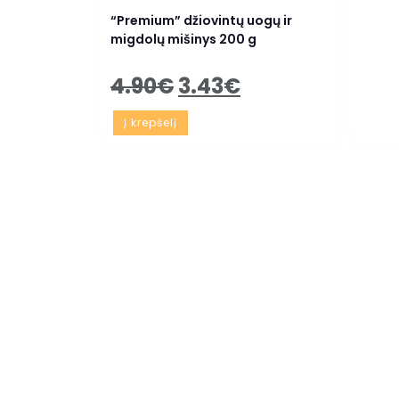
“Premium” džiovintų uogų ir
migdolų mišinys 200 g
4.90
€
3.43
€
Į krepšelį