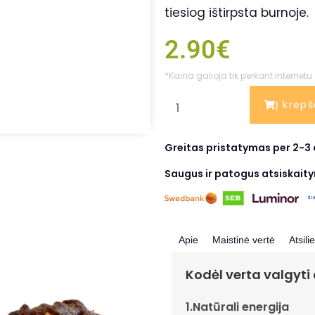
tiesiog ištirpsta burnoje.
2.90
€
*Kaina galioja tik perkant internetu
Į krepš
Greitas pristatymas per 2-3 
Saugus ir patogus atsiskait
Apie
Maistinė vertė
Atsili
Kodėl verta valgyti
1.Natūrali energija