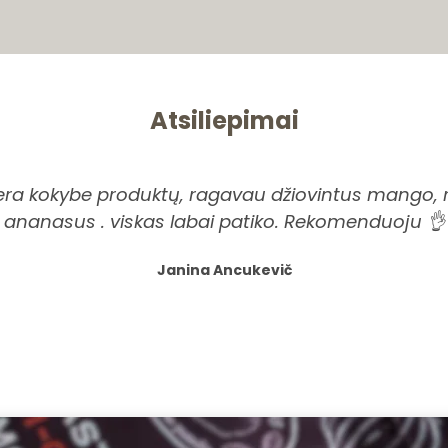
Atsiliepimai
era kokybe produktų, ragavau džiovintus mango, r
ananasus . viskas labai patiko. Rekomenduoju 👌
Janina Ancukevič