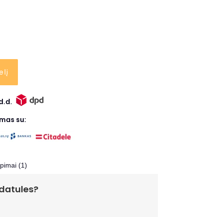
elį
d.d.
ymas su:
epimai (1)
 datules?