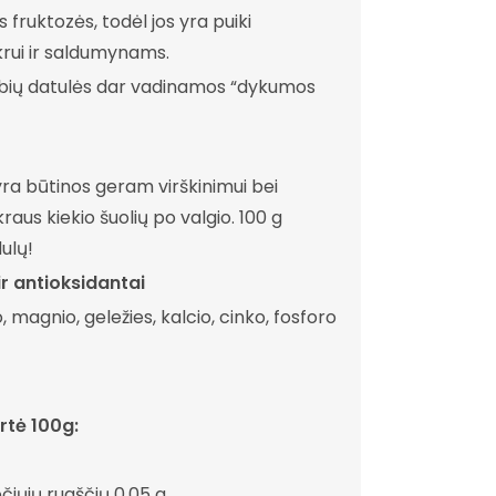
fruktozės, todėl jos yra puiki
rui ir saldumynams.
ybių datulės dar vadinamos “dykumos
ra būtinos geram virškinimui bei
aus kiekio šuolių po valgio. 100 g
dulų!
ir antioksidantai
magnio, geležies, kalcio, cinko, fosforo
rtė 100g:
sočiųjų rugščių 0.05 g,