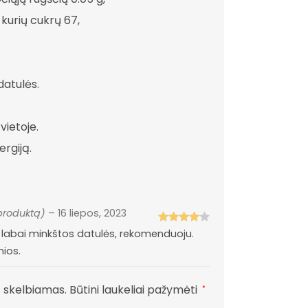
 kurių cukrų 67,
datulės.
 vietoje.
ergiją.
 produktą)
–
16 liepos, 2023
Įvertinima
labai minkštos datulės, rekomenduoju.
s:
4
iš 5
nios.
s skelbiamas.
Būtini laukeliai pažymėti
*