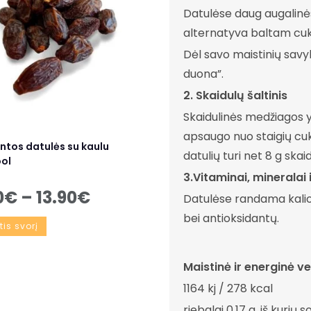
Datulėse daug augalinės 
alternatyva baltam cuk
Dėl savo maistinių sav
duona”.
2. Skaidulų šaltinis
Skaidulinės medžiagos y
apsaugo nuo staigių cukr
intos datulės su kaulu
datulių turi net 8 g skai
ol
3.Vitaminai, mineralai 
0
€
–
13.90
€
Datulėse randama kalio, 
bei antioksidantų.
tis svorį
Maistinė ir energinė ve
1164 kj / 278 kcal
riebalai 0.17 g, iš kurių 