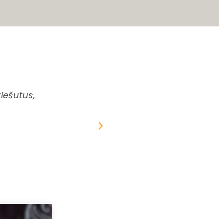
iešutus,
Pirmą kartą pasinaudojau proga įsigyt
tikrai supakuota kokybiškai, skanus, tr
Didelis ačiū už nesusipratimo sprendimą i
gavau skania dovane
Edgaras Čepulkovsk