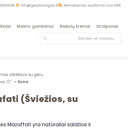
2653696
info@gerybiuragas.lt
Nemokamas siuntimas nuo 49€
kiniai
Maisto gaminimui
Riešutų kremai
Straipsniai
ymas atkeliavo su geru
lios 🙂”
–
Ilona
ati (Šviežios, su
ės Mazaffati yra natūraliai saldžios ir