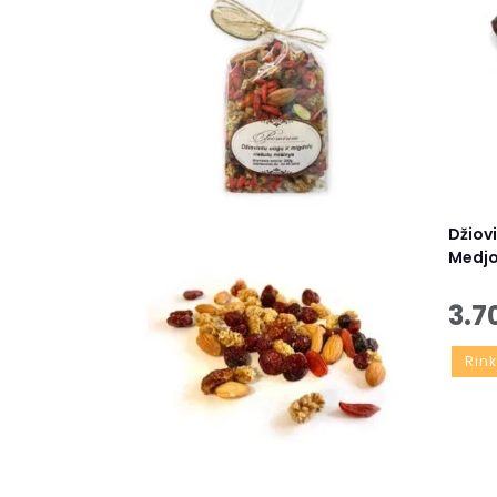
Džiov
Medjo
3.7
Rink