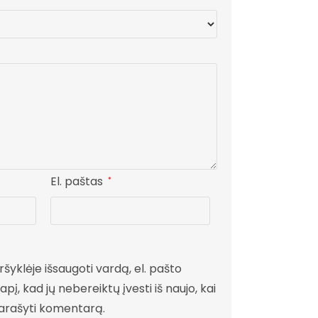
El. paštas
*
šyklėje išsaugoti vardą, el. pašto
pį, kad jų nebereiktų įvesti iš naujo, kai
parašyti komentarą.