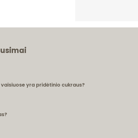
ausimai
aisiuose yra pridėtinio cukraus?
as?