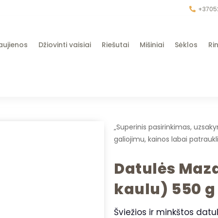
+3705
aujienos
Džiovinti vaisiai
Riešutai
Mišiniai
Sėklos
Rin
„Superinis pasirinkimas, uzsak
galiojimu, kainos labai patrauk
Datulės Mazaf
kaulu) 550 g
Šviežios ir minkštos datul