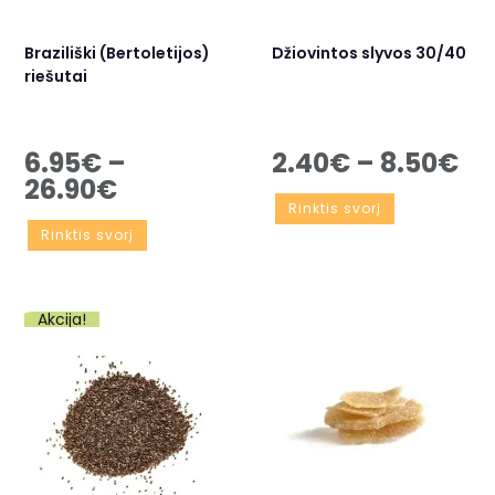
Braziliški (Bertoletijos)
Džiovintos slyvos 30/40
riešutai
6.95
€
–
2.40
€
–
8.50
€
26.90
€
Rinktis svorį
Rinktis svorį
Akcija!