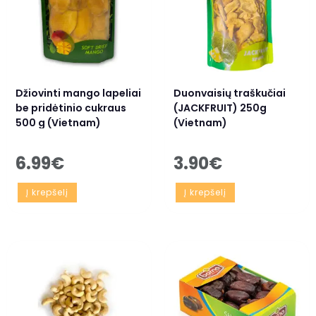
Džiovinti mango lapeliai
Duonvaisių traškučiai
be pridėtinio cukraus
(JACKFRUIT) 250g
500 g (Vietnam)
(Vietnam)
6.99
€
3.90
€
Į krepšelį
Į krepšelį