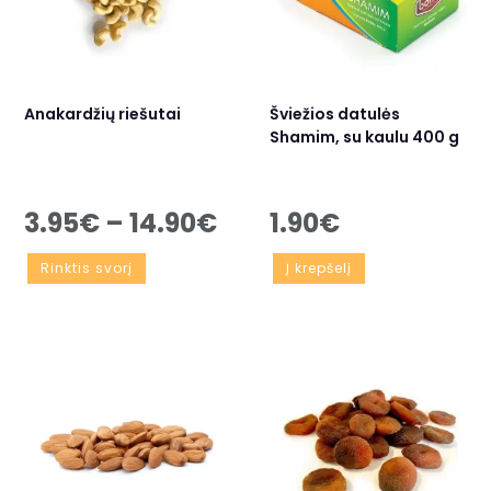
Anakardžių riešutai
Šviežios datulės
Shamim, su kaulu 400 g
3.95
€
–
14.90
€
1.90
€
Rinktis svorį
Į krepšelį