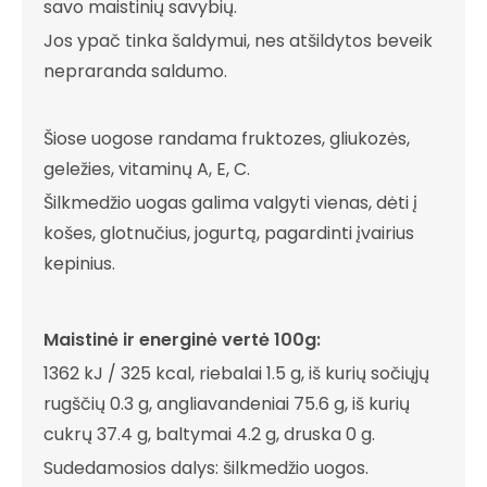
savo maistinių savybių.
Jos ypač tinka šaldymui, nes atšildytos beveik
nepraranda saldumo.
Šiose uogose randama fruktozes, gliukozės,
geležies, vitaminų A, E, C.
Šilkmedžio uogas galima valgyti vienas, dėti į
košes, glotnučius, jogurtą, pagardinti įvairius
kepinius.
Maistinė ir energinė vertė 100g:
1362 kJ / 325 kcal, riebalai 1.5 g, iš kurių sočiųjų
rugščių 0.3 g, angliavandeniai 75.6 g, iš kurių
cukrų 37.4 g, baltymai 4.2 g, druska 0 g.
Sudedamosios dalys: šilkmedžio uogos.