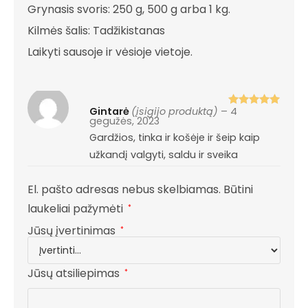
Grynasis svoris: 250 g, 500 g arba 1 kg.
Kilmės šalis: Tadžikistanas
Laikyti sausoje ir vėsioje vietoje.
Gintarė
(įsigijo produktą)
–
4
Įvertinimas
gegužės, 2023
:
5
iš 5
Gardžios, tinka ir košėje ir šeip kaip
užkandį valgyti, saldu ir sveika
El. pašto adresas nebus skelbiamas.
Būtini
laukeliai pažymėti
*
Jūsų įvertinimas
*
Jūsų atsiliepimas
*