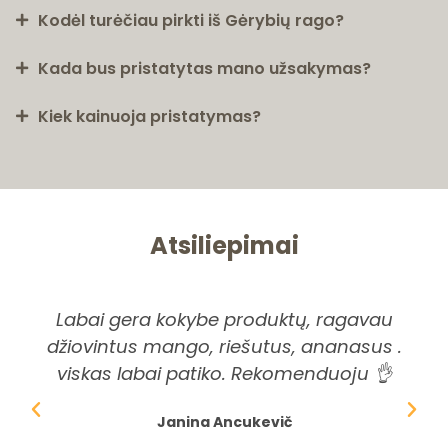
Kodėl turėčiau pirkti iš Gėrybių rago?
Kada bus pristatytas mano užsakymas?
Kiek kainuoja pristatymas?
Atsiliepimai
Labai gera kokybe produktų, ragavau
Pi
džiovintus mango, riešutus, ananasus .
ši
viskas labai patiko. Rekomenduoju 👌
dė
Janina Ancukevič
spr