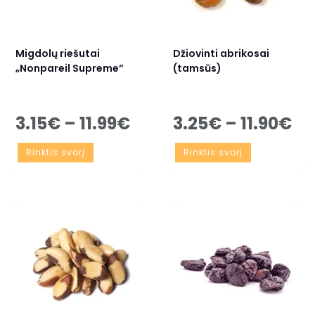
Migdolų riešutai
Džiovinti abrikosai
„Nonpareil Supreme”
(tamsūs)
3.15
€
–
11.99
€
3.25
€
–
11.90
€
Rinktis svorį
Rinktis svorį