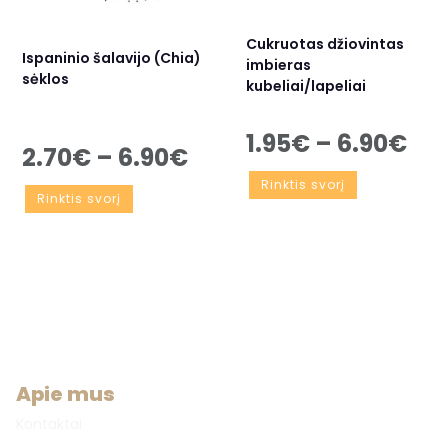
Cukruotas džiovintas
Ispaninio šalavijo (Chia)
imbieras
sėklos
kubeliai/lapeliai
1.95
€
–
6.90
€
2.70
€
–
6.90
€
Rinktis svorį
Rinktis svorį
Apie mus
Kontaktai