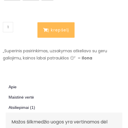
Į krepšelį
„Superinis pasirinkimas, uzsakymas atkeliavo su geru
galiojimu, kainos labai patrauklios 🙂”
–
Ilona
Apie
Maistinė vertė
Atsiliepimai (1)
Mažos šilkmedžio uogos yra vertinamos dėl