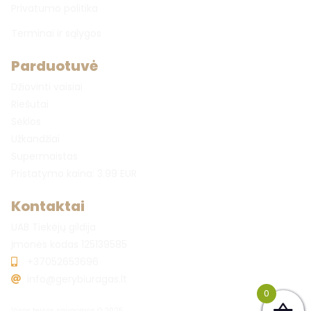
Privatumo politika
Terminai ir sąlygos
Parduotuvė
Džiovinti vaisiai
Riešutai
Sėklos
Užkandžiai
Supermaistas
Pristatymo kaina: 3.99 EUR
Kontaktai
UAB Tiekėjų gildija
Įmonės kodas 125139585
+37052653696
info@gerybiuragas.lt
0
Visos teisės saugomos © 2025