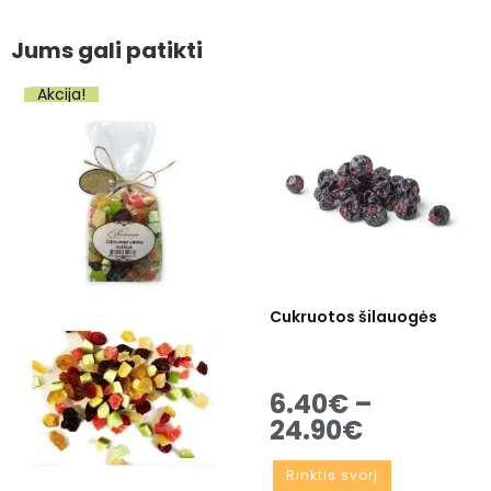
Jums gali patikti
Akcija!
Cukruotos šilauogės
6.40
€
–
24.90
€
Rinktis svorį