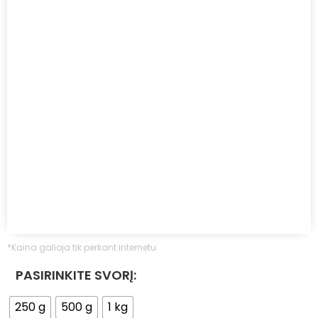
*Kaina galioja tik perkant internetu
PASIRINKITE SVORĮ:
250 g
500 g
1 kg