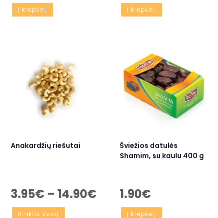
Į krepšelį
Į krepšelį
Anakardžių riešutai
Šviežios datulės
Shamim, su kaulu 400 g
3.95
€
–
14.90
€
1.90
€
Rinktis svorį
Į krepšelį