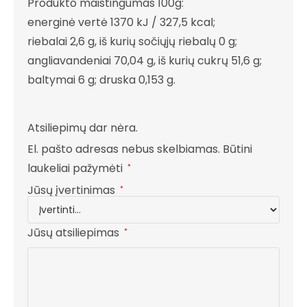
Produkto maistingumas 100g:
energinė vertė 1370 kJ / 327,5 kcal;
riebalai 2,6 g, iš kurių sočiųjų riebalų 0 g;
angliavandeniai 70,04 g, iš kurių cukrų 51,6 g;
baltymai 6 g; druska 0,153 g.
Atsiliepimų dar nėra.
El. pašto adresas nebus skelbiamas.
Būtini
laukeliai pažymėti
*
Jūsų įvertinimas
*
Jūsų atsiliepimas
*