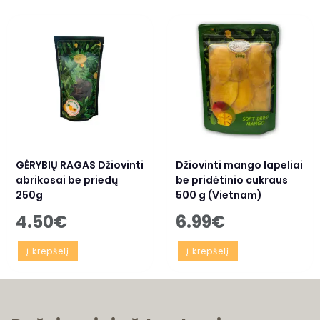
GĖRYBIŲ RAGAS Džiovinti
Džiovinti mango lapeliai
abrikosai be priedų
be pridėtinio cukraus
250g
500 g (Vietnam)
4.50
€
6.99
€
Į krepšelį
Į krepšelį