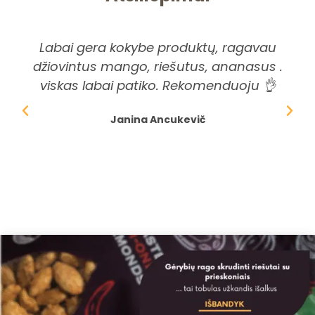
Labai gera kokybe produktų, ragavau
Pi
džiovintus mango, riešutus, ananasus .
ši
viskas labai patiko. Rekomenduoju 👌
dė
Janina Ancukevič
spr