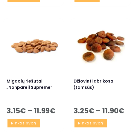
Migdolų riešutai
Džiovinti abrikosai
„Nonpareil Supreme”
(tamsūs)
3.15
€
–
11.99
€
3.25
€
–
11.90
€
Rinktis svorį
Rinktis svorį