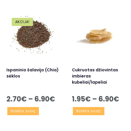
AKCIJA!
Ispaninio šalavijo (Chia)
Cukruotas džiovintas
sėklos
imbieras
kubeliai/lapeliai
2.70
€
–
6.90
€
1.95
€
–
6.90
€
Rinktis svorį
Rinktis svorį