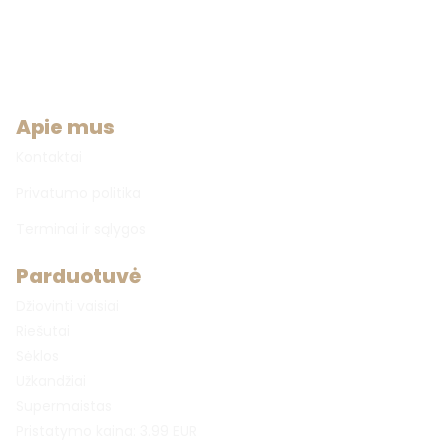
Apie mus
Kontaktai
Privatumo politika
Terminai ir sąlygos
Parduotuvė
Džiovinti vaisiai
Riešutai
Sėklos
Užkandžiai
Supermaistas
Pristatymo kaina: 3.99 EUR