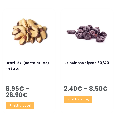
Braziliški (Bertoletijos)
Džiovintos slyvos 30/40
riešutai
6.95
€
–
2.40
€
–
8.50
€
26.90
€
Rinktis svorį
Rinktis svorį