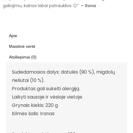
galiojimu, kainos labai patrauklios 🙂”
–
Ilona
Apie
Maistinė vertė
Atsiliepimai (0)
Sudedamosios dalys: datulės (90 %), migdolų
riešutai (10 %).
Produktas gali sukelti alergiją.
Laikyti sausoje ir vėsioje vietoje.
Grynais kiekis: 220 g
Kilmės šalis: Iranas