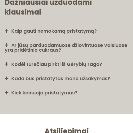
Dažniausiai užduodami
klausimai
Kaip gauti nemokamą pristatymą?
Ar jūsų parduodamuose džiovintuose vaisiuose
yra pridėtinio cukraus?
Kodėl turėčiau pirkti iš Gėrybių rago?
Kada bus pristatytas mano užsakymas?
Kiek kainuoja pristatymas?
Atsiliepimai