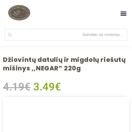
Džiovintų datulių ir migdolų riešutų
mišinys ,,NEGAR” 220g
4.19
€
3.49
€