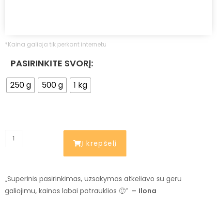
*Kaina galioja tik perkant internetu
PASIRINKITE SVORĮ:
250 g
500 g
1 kg
Į krepšelį
„Superinis pasirinkimas, uzsakymas atkeliavo su geru
galiojimu, kainos labai patrauklios 🙂”
–
Ilona