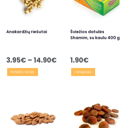
Anakardžių riešutai
Šviežios datulės
Shamim, su kaulu 400 g
3.95
€
–
14.90
€
1.90
€
Rinktis svorį
Į krepšelį