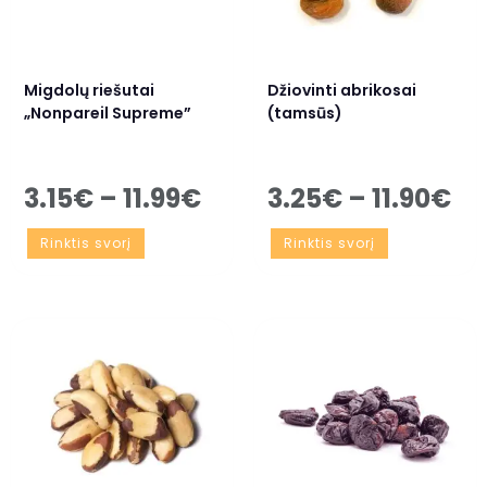
Migdolų riešutai
Džiovinti abrikosai
„Nonpareil Supreme”
(tamsūs)
3.15
€
–
11.99
€
3.25
€
–
11.90
€
Rinktis svorį
Rinktis svorį