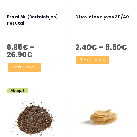
Braziliški (Bertoletijos)
Džiovintos slyvos 30/40
riešutai
6.95
€
–
2.40
€
–
8.50
€
26.90
€
Rinktis svorį
Rinktis svorį
Akcija!