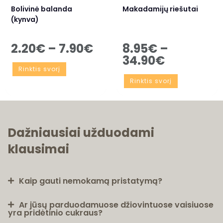
Bolivinė balanda
Makadamijų riešutai
(kynva)
2.20
€
–
7.90
€
8.95
€
–
34.90
€
Rinktis svorį
Rinktis svorį
Dažniausiai užduodami
klausimai
Kaip gauti nemokamą pristatymą?
Ar jūsų parduodamuose džiovintuose vaisiuose
yra pridėtinio cukraus?