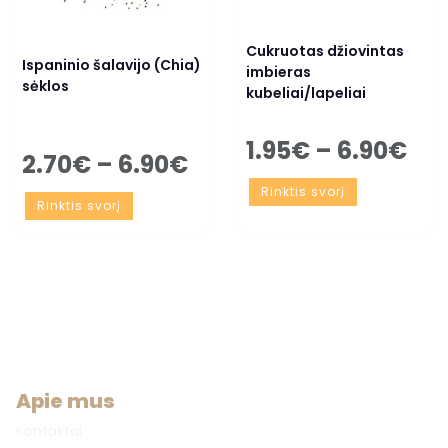
Cukruotas džiovintas
Ispaninio šalavijo (Chia)
imbieras
sėklos
kubeliai/lapeliai
1.95
€
–
6.90
€
2.70
€
–
6.90
€
Rinktis svorį
Rinktis svorį
Apie mus
Kontaktai