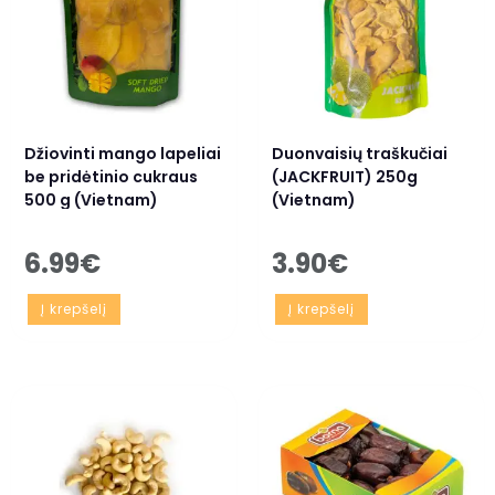
Džiovinti mango lapeliai
Duonvaisių traškučiai
be pridėtinio cukraus
(JACKFRUIT) 250g
500 g (Vietnam)
(Vietnam)
6.99
€
3.90
€
Į krepšelį
Į krepšelį