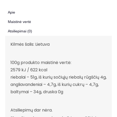
Apie
Maistinė vertė
Atsiliepimai (0)
Kilmės šalis: Lietuva
100g produkto maistinė vertė:
2579 kJ / 622 kcal
riebalai – 51g, iš kurių sočiųjų riebalų rūgščių 4g,
angliavandeniai – 4,7g, iš kurių cukrų – 4,7g,
baltymai – 34g, druska 0g
Atsiliepimų dar nėra.