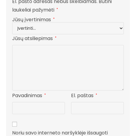
El. pašto adresas nebus skelbiamas.
Būtini
laukeliai pažymėti
*
Jūsų įvertinimas
*
Jūsų atsiliepimas
*
Pavadinimas
El. paštas
*
*
Noriu savo interneto naršyklėje išsaugoti