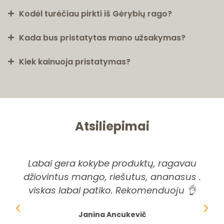
Kodėl turėčiau pirkti iš Gėrybių rago?
Kada bus pristatytas mano užsakymas?
Kiek kainuoja pristatymas?
Atsiliepimai
Labai gera kokybe produktų, ragavau
Pi
džiovintus mango, riešutus, ananasus .
ši
viskas labai patiko. Rekomenduoju 👌
dė
Janina Ancukevič
spr