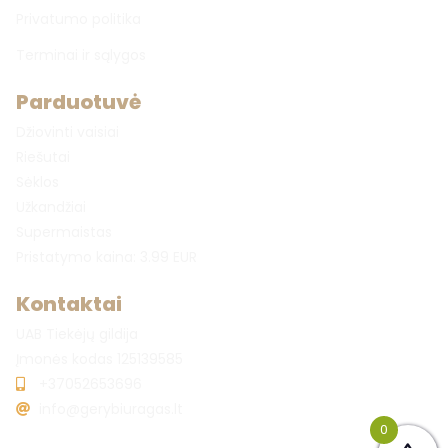
Privatumo politika
Terminai ir sąlygos
Parduotuvė
Džiovinti vaisiai
Riešutai
Sėklos
Užkandžiai
Supermaistas
Pristatymo kaina: 3.99 EUR
Kontaktai
UAB Tiekėjų gildija
Įmonės kodas 125139585
+37052653696
info@gerybiuragas.lt
0