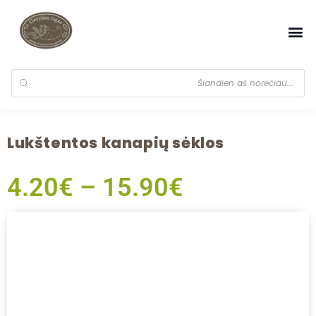
Lukštentos kanapių sėklos
4.20
€
–
15.90
€