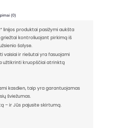
epimai (0)
linijos produktai pasižymi aukšta
riežtai kontroliuojant pirkimą iš
užsienio šalyse.
i vaisiai ir riešutai yra fasuojami
a užtikrinti kruopščiai atrinktą
ami kasdien, taip yra garantuojamas
isių šviežumas.
 – ir Jūs pajusite skirtumą.