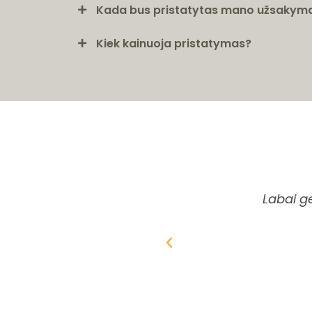
Kada bus pristatytas mano užsakym
Kiek kainuoja pristatymas?
Labai g