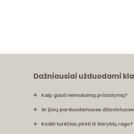
Dažniausiai užduodami kl
Kaip gauti nemokamą pristatymą?
Ar jūsų parduodamuose džiovintuose v
Kodėl turėčiau pirkti iš Gėrybių rago?