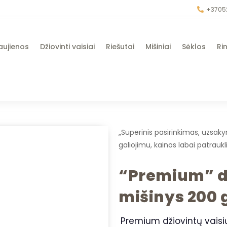
+3705
aujienos
Džiovinti vaisiai
Riešutai
Mišiniai
Sėklos
Rin
„Superinis pasirinkimas, uzsak
galiojimu, kainos labai patrauk
“Premium” dž
mišinys 200 
Premium džiovintų vaisi