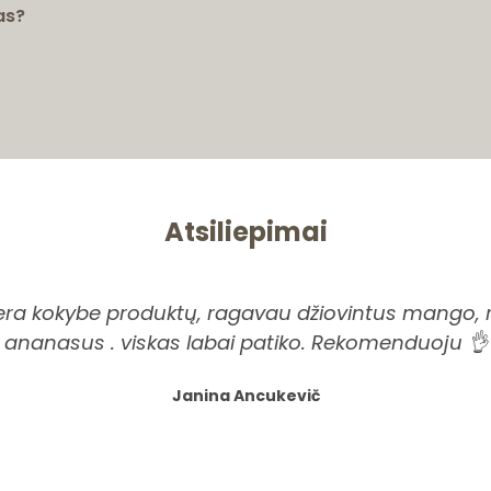
as?
Atsiliepimai
era kokybe produktų, ragavau džiovintus mango, r
ananasus . viskas labai patiko. Rekomenduoju 👌
Janina Ancukevič