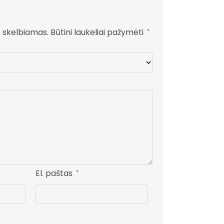
s skelbiamas.
Būtini laukeliai pažymėti
*
El. paštas
*