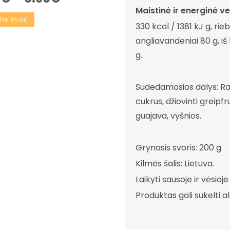
Maistinė ir energinė ve
tis svorį
330 kcal / 1381 kJ g, rieb
angliavandeniai 80 g, iš
g.
Sudedamosios dalys: Ra
cukrus, džiovinti greipf
guajava, vyšnios.
Grynasis svoris: 200 g
Kilmės šalis: Lietuva.
Laikyti sausoje ir vėsioje
Produktas gali sukelti al