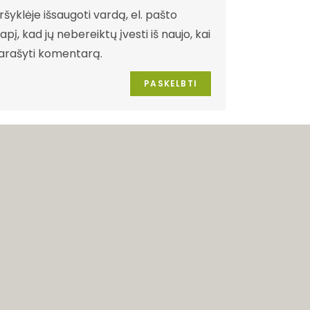
šyklėje išsaugoti vardą, el. pašto
pį, kad jų nebereiktų įvesti iš naujo, kai
parašyti komentarą.