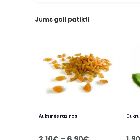
Jums gali patikti
Auksinės razinos
Cukruo
2.10
€
–
6.90
€
1.9