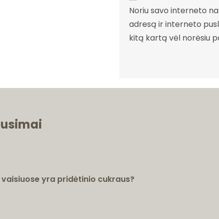
Noriu savo interneto nar
adresą ir interneto pusla
kitą kartą vėl norėsiu 
ausimai
aisiuose yra pridėtinio cukraus?