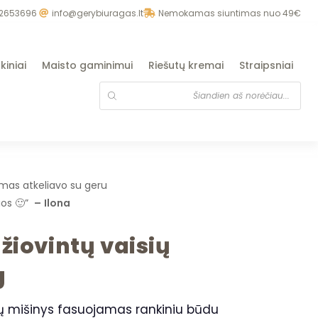
2653696
info@gerybiuragas.lt
Nemokamas siuntimas nuo 49€
kiniai
Maisto gaminimui
Riešutų kremai
Straipsniai
ymas atkeliavo su geru
lios 🙂”
–
Ilona
iovintų vaisių
g
ų mišinys fasuojamas rankiniu būdu