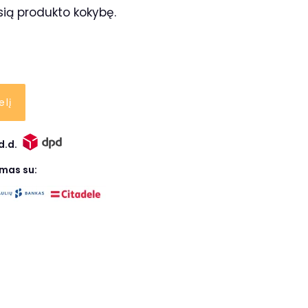
sią produkto kokybę.
elį
d.d.
ymas su: