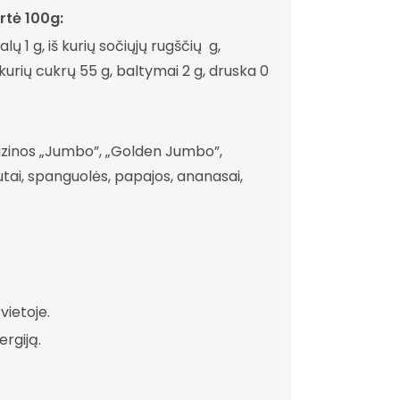
rtė 100g:
alų 1 g, iš kurių sočiųjų rugščių g,
 kurių cukrų 55 g, baltymai 2 g, druska 0
zinos „Jumbo”, „Golden Jumbo”,
rutai, spanguolės, papajos, ananasai,
 vietoje.
ergiją.