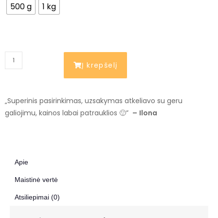
500 g
1 kg
Į krepšelį
„Superinis pasirinkimas, uzsakymas atkeliavo su geru
galiojimu, kainos labai patrauklios 🙂”
–
Ilona
Apie
Maistinė vertė
Atsiliepimai (0)