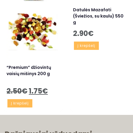
Datulės Mazafati
(Šviežios, su kaulu) 550
g
2.90
€
Į krepšelį
“Premium” džiovintų
vaisių mišinys 200 g
2.50
€
1.75
€
Į krepšelį