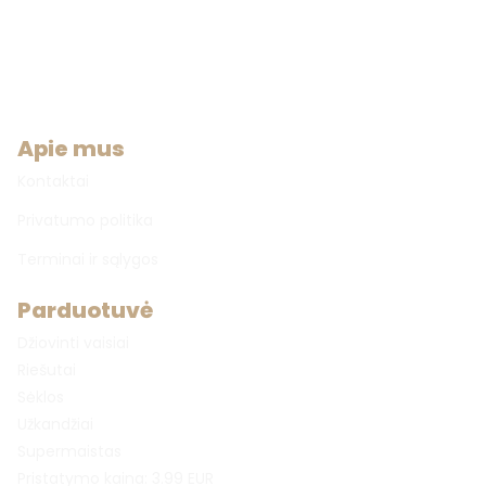
Apie mus
Kontaktai
Privatumo politika
Terminai ir sąlygos
Parduotuvė
Džiovinti vaisiai
Riešutai
Sėklos
Užkandžiai
Supermaistas
Pristatymo kaina: 3.99 EUR