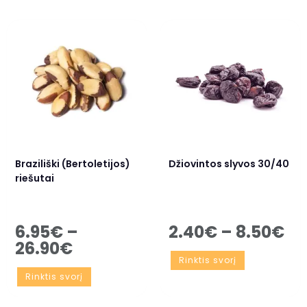
Braziliški (Bertoletijos)
Džiovintos slyvos 30/40
riešutai
6.95
€
–
2.40
€
–
8.50
€
26.90
€
Rinktis svorį
Rinktis svorį