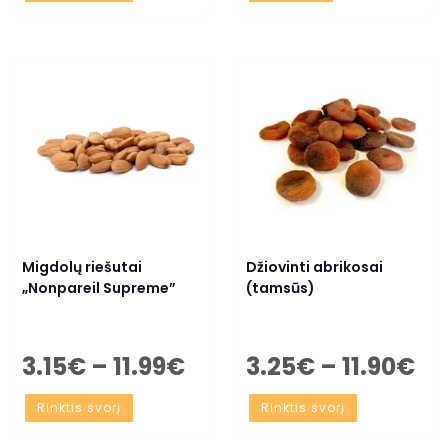
Migdolų riešutai
Džiovinti abrikosai
„Nonpareil Supreme”
(tamsūs)
3.15
€
–
11.99
€
3.25
€
–
11.90
€
Rinktis svorį
Rinktis svorį