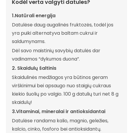
Kodėl verta valgyti datules?
1.Natūrali energija
Datulėse daug augalinės fruktozės, todėl jos
yra puiki alternatyva baltam cukrui ir
saldumynams.
Dėl savo maistinių savybių datulės dar
vadinamos “dykumos duona”.
2. Skaidulų šaltinis
Skaidulinės medžiagos yra būtinos geram
virškinimui bei apsaugo nuo staigių cukraus
kiekio šuolių po valgio. 100 g datulių turi net 8 g
skaidulų!
3.Vitaminai, mineralai ir antioksidantai
Datulėse randama kalio, magnio, geležies,
kalcio, cinko, fosforo bei antioksidantų.