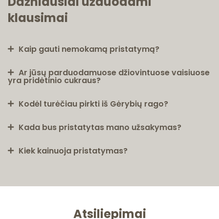
Dažniausiai užduodami
klausimai
Kaip gauti nemokamą pristatymą?
Ar jūsų parduodamuose džiovintuose vaisiuose
yra pridėtinio cukraus?
Kodėl turėčiau pirkti iš Gėrybių rago?
Kada bus pristatytas mano užsakymas?
Kiek kainuoja pristatymas?
Atsiliepimai