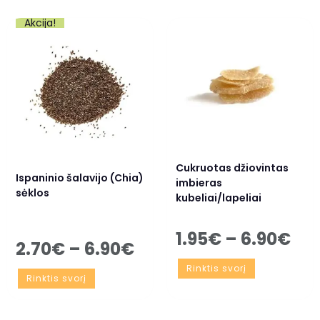
Akcija!
Cukruotas džiovintas
Ispaninio šalavijo (Chia)
imbieras
sėklos
kubeliai/lapeliai
1.95
€
–
6.90
€
2.70
€
–
6.90
€
Rinktis svorį
Rinktis svorį