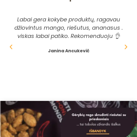
Labai gera kokybe produktų, ragavau
Pi
džiovintus mango, riešutus, ananasus .
ši
viskas labai patiko. Rekomenduoju 👌
dė
Janina Ancukevič
spr