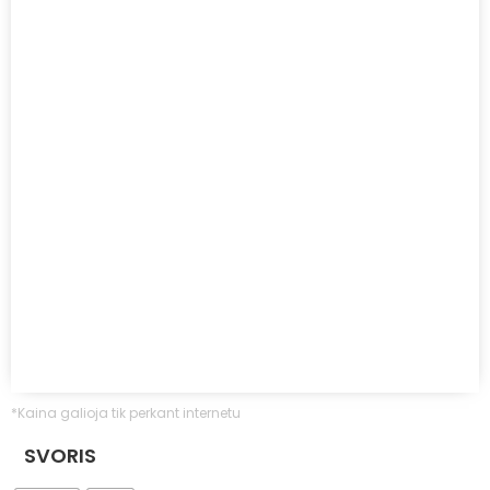
*Kaina galioja tik perkant internetu
SVORIS