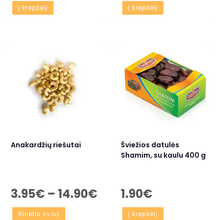
Į krepšelį
Į krepšelį
Anakardžių riešutai
Šviežios datulės
Shamim, su kaulu 400 g
3.95
€
–
14.90
€
1.90
€
Rinktis svorį
Į krepšelį